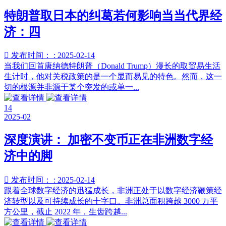
特朗普取日本的纠葛若何影响当当代界经
济：四

发布时间： : 2025-02-14
当我们回首唐纳德特朗普（Donald Trump）漫长的取贸易生活
生计时，他对关税政策的是一个显而易见的特色。然而，这一
切的根源并非源于某个突发的或单一...
14
2025-02
深度演讲： 加密不变币正在非洲数字经
济中的脚

发布时间： : 2025-02-14
跟着全球数字经济的迅猛成长，非洲正处于以数字经济鞭策经
济转型以及可持续成长的十字口。非洲总面积跨越 3000 万平
方公里，截止 2022 年，生齿跨越...